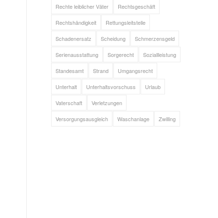
Rechte leiblicher Väter
Rechtsgeschäft
Rechtshändigkeit
Rettungsleitstelle
Schadenersatz
Scheidung
Schmerzensgeld
Serienausstattung
Sorgerecht
Soziallleistung
Standesamt
Strand
Umgangsrecht
Unterhalt
Unterhaltsvorschuss
Urlaub
Vaterschaft
Verletzungen
Versorgungsausgleich
Waschanlage
Zwilling