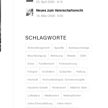
23. April 2026 - 9:15
Neues zum Vaterschaftsrecht
18. März 2026 - 9:30
SCHLAGWORTE
Amtshaftungsrecht
Apostille
Autowaschanlage
Beschleunigung
Betreuung
Beweis
DNA
Enkel
Familienrecht
Ferienwohnung
Fotograf
Großeltern
Gutachten
Haftung
Hochzeit
Hochzeitsfotograf. Schmerzensgeld
häusliche Gewalt
KIndeswohl
leiblicher Vater
Luftballons
Medikament
Nebenpflichten
online Eheschließung
online Heirat