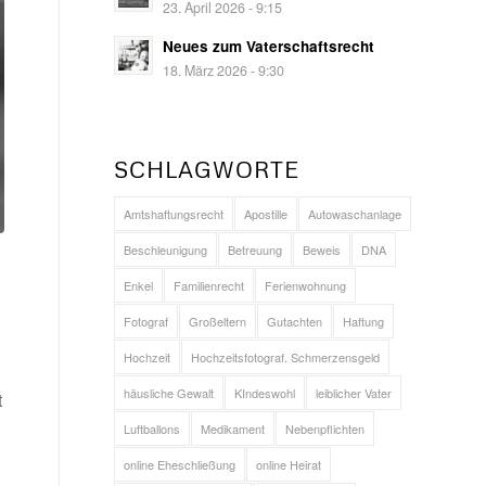
23. April 2026 - 9:15
Neues zum Vaterschaftsrecht
18. März 2026 - 9:30
SCHLAGWORTE
Amtshaftungsrecht
Apostille
Autowaschanlage
Beschleunigung
Betreuung
Beweis
DNA
Enkel
Familienrecht
Ferienwohnung
Fotograf
Großeltern
Gutachten
Haftung
Hochzeit
Hochzeitsfotograf. Schmerzensgeld
häusliche Gewalt
KIndeswohl
leiblicher Vater
t
Luftballons
Medikament
Nebenpflichten
online Eheschließung
online Heirat