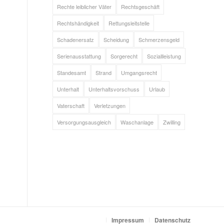
Rechte leiblicher Väter
Rechtsgeschäft
Rechtshändigkeit
Rettungsleitstelle
Schadenersatz
Scheidung
Schmerzensgeld
Serienausstattung
Sorgerecht
Soziallleistung
Standesamt
Strand
Umgangsrecht
Unterhalt
Unterhaltsvorschuss
Urlaub
Vaterschaft
Verletzungen
Versorgungsausgleich
Waschanlage
Zwilling
Impressum
Datenschutz