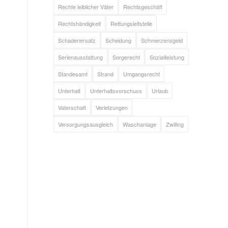
Rechte leiblicher Väter
Rechtsgeschäft
Rechtshändigkeit
Rettungsleitstelle
Schadenersatz
Scheidung
Schmerzensgeld
Serienausstattung
Sorgerecht
Soziallleistung
Standesamt
Strand
Umgangsrecht
Unterhalt
Unterhaltsvorschuss
Urlaub
Vaterschaft
Verletzungen
Versorgungsausgleich
Waschanlage
Zwilling