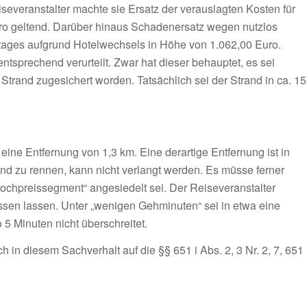
severanstalter machte sie Ersatz der verauslagten Kosten für
ro geltend. Darüber hinaus Schadenersatz wegen nutzlos
tages aufgrund Hotelwechsels in Höhe von 1.062,00 Euro.
tsprechend verurteilt. Zwar hat dieser behauptet, es sei
trand zugesichert worden. Tatsächlich sei der Strand in ca. 15
eine Entfernung von 1,3 km. Eine derartige Entfernung ist in
d zu rennen, kann nicht verlangt werden. Es müsse ferner
ochpreissegment“ angesiedelt sei. Der Reiseveranstalter
en lassen. Unter „wenigen Gehminuten“ sei in etwa eine
5 Minuten nicht überschreitet.
in diesem Sachverhalt auf die §§ 651 i Abs. 2, 3 Nr. 2, 7, 651