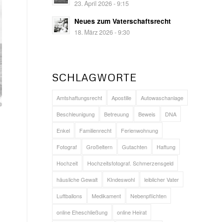
23. April 2026 - 9:15
Neues zum Vaterschaftsrecht
18. März 2026 - 9:30
SCHLAGWORTE
Amtshaftungsrecht
Apostille
Autowaschanlage
Beschleunigung
Betreuung
Beweis
DNA
Enkel
Familienrecht
Ferienwohnung
Fotograf
Großeltern
Gutachten
Haftung
Hochzeit
Hochzeitsfotograf. Schmerzensgeld
häusliche Gewalt
KIndeswohl
leiblicher Vater
Luftballons
Medikament
Nebenpflichten
online Eheschließung
online Heirat